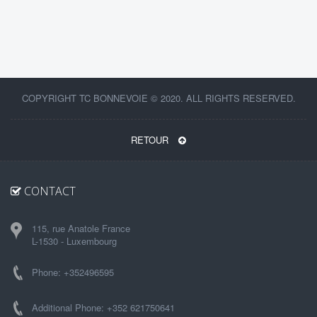
COPYRIGHT TC BONNEVOIE © 2020. ALL RIGHTS RESERVED.
RETOUR
CONTACT
115, rue Anatole France
L-1530 - Luxembourg
Phone: +352496595
Additional Phone: +352 621750641