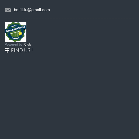
bo.flt.lu@gmail.com
Powered by
iClub
FIND US !