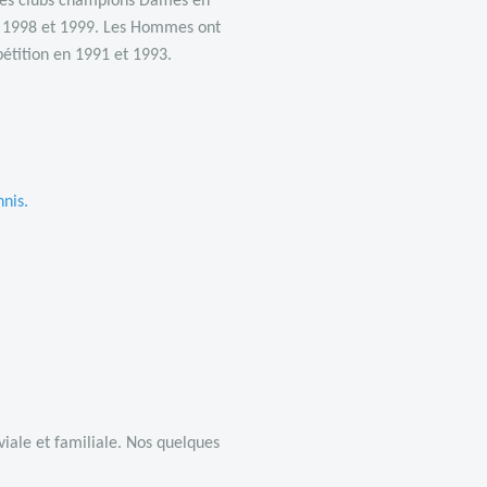
 des clubs champions Dames en
en 1998 et 1999. Les Hommes ont
pétition en 1991 et 1993.
nnis
.
iale et familiale. Nos quelques