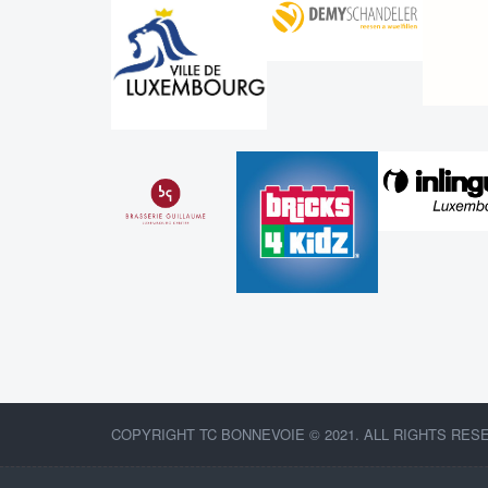
COPYRIGHT TC BONNEVOIE © 2021. ALL RIGHTS RES