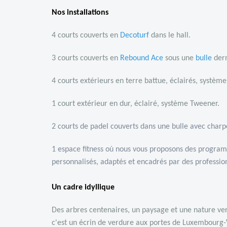
Nos installations
4 courts couverts en
D
ecoturf
dans le hall.
3 courts couverts en
R
ebound Ace
sous une
bulle
dern
4 courts extérieurs en terre battue, éclairés, systèm
1 court extérieur en dur, éclairé, système Tweener.
2 courts de padel couverts dans une bulle avec charp
1 espace fitness où nous vous proposons des progra
personnalisés, adaptés et encadrés par des professio
Un cadre idyllique
Des arbres centenaires, un paysage et une nature ve
c'est un écrin de verdure aux portes de Luxembourg-V