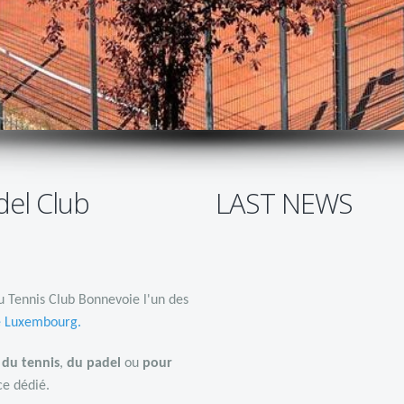
del Club
LAST NEWS
u Tennis Club Bonnevoie l'un des
e Luxembourg
.
r
du tennis
,
du padel
ou
pour
e dédié.