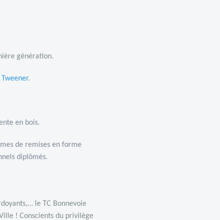
ière génération.
e
T
weener
.
ente en bois.
mmes de remises en forme
nnels diplômés.
rdoyants,… le TC Bonnevoie
ille ! Conscients du privilège