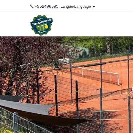
+352496595
| Langue/Language