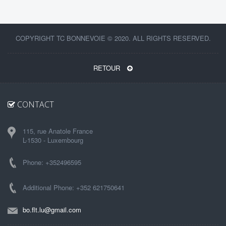
COPYRIGHT TC BONNEVOIE © 2020. ALL RIGHTS RESERVED.
RETOUR
CONTACT
115, rue Anatole France
L-1530 - Luxembourg
Phone: +352496595
Additional Phone: +352 621750641
bo.flt.lu@gmail.com