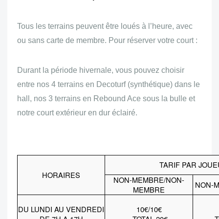
Tous les terrains peuvent être loués à l’heure, avec
ou sans carte de membre. Pour réserver votre court :
Durant la période hivernale, vous pouvez choisir
entre nos 4 terrains en Decoturf (synthétique) dans le
hall, nos 3 terrains en Rebound Ace sous la bulle et
notre court extérieur en dur éclairé.
TARIF PAR JOU
HORAIRES
NON-MEMBRE/NON-
NON-
MEMBRE
DU LUNDI AU VENDREDI
10€/10€
DE 7H A 17H
TOTAL 20€
T