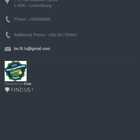
L-1530 - Luxembourg
Phone: +352496595
Additional Phone: +352 621750641
bo.flt.lu@gmail.com
Powered by
iClub
FIND US !