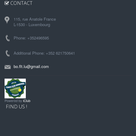
CONTACT
115, rue Anatole France
L-1530 - Luxembourg
Phone: +352496595
Additional Phone: +352 621750641
bo.flt.lu@gmail.com
Powered by
iClub
FIND US !